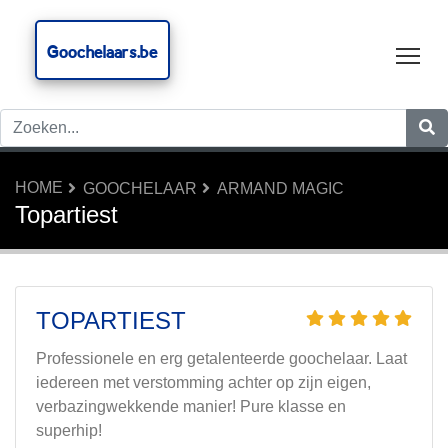
Goochelaars.be
Tog
HOME
GOOCHELAAR
ARMAND MAGIC
Topartiest
TOPARTIEST
Professionele en erg getalenteerde goochelaar. Laat
iedereen met verstomming achter op zijn eigen,
verbazingwekkende manier! Pure klasse en
superhip!