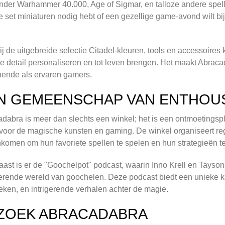
der Warhammer 40.000, Age of Sigmar, en talloze andere spell
 set miniaturen nodig hebt of een gezellige game-avond wilt bij
j de uitgebreide selectie Citadel-kleuren, tools en accessoires k
te detail personaliseren en tot leven brengen. Het maakt Abra
ende als ervaren gamers.
N GEMEENSCHAP VAN ENTHOU
dabra is meer dan slechts een winkel; het is een ontmoetingsp
voor de magische kunsten en gaming. De winkel organiseert r
omen om hun favoriete spellen te spelen en hun strategieën te 
ast is er de "Goochelpot" podcast, waarin Inno Krell en Tayso
erende wereld van goochelen. Deze podcast biedt een unieke k
eken, en intrigerende verhalen achter de magie.
ZOEK ABRACADABRA