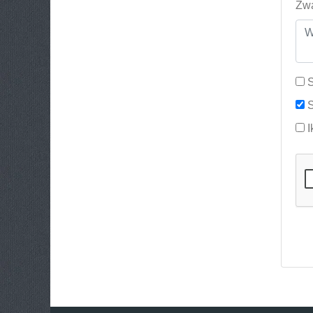
Zwa
S
S
I