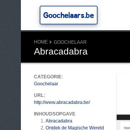
Goochelaars.be
HOME
GOOCHELAAR
Abracadabra
CATEGORIE:
Goochelaar
URL:
http://www.abracadabra.be/
INHOUDSOPGAVE
Abracadabra
Ontdek de Magische Wereld