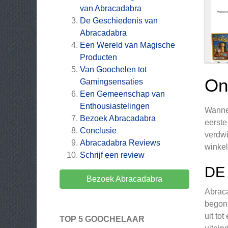
van Abracadabra
De Geschiedenis van
Abracadabra
Een Wereld van Magische
Producten
Van Goochelen tot
On
Gamingsensaties
Een Gemeenschap van
Enthousiastelingen
Wannee
Bezoek Abracadabra
eerste
Conclusie
verdwi
Abracadabra
Reviews
winkel
Schrijf een review
DE
Bezoek Abracadabra
Abraca
begon 
uit to
TOP 5 GOOCHELAAR