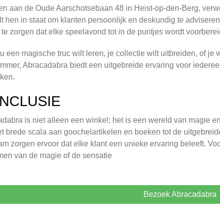
n aan de Oude Aarschotsebaan 48 in Heist-op-den-Berg, verw
elt hen in staat om klanten persoonlijk en deskundig te adviser
 te zorgen dat elke speelavond tot in de puntjes wordt voorberei
nu een magische truc wilt leren, je collectie wilt uitbreiden, of 
mer, Abracadabra biedt een uitgebreide ervaring voor iederee
ken.
NCLUSIE
dabra is niet alleen een winkel; het is een wereld van magie e
t brede scala aan goochelartikelen en boeken tot de uitgebrei
eam zorgen ervoor dat elke klant een unieke ervaring beleeft. Vo
en van de magie of de sensatie
Bezoek Abracadabra