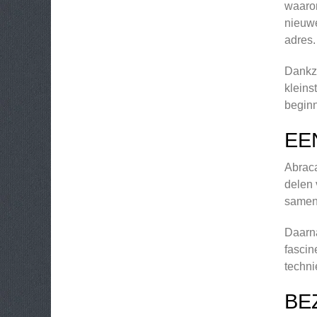
waaron
nieuwe
adres.
Dankzi
kleins
beginn
EE
Abraca
delen 
samenk
Daarna
fascin
techni
BE