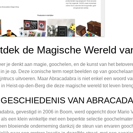
tdek de Magische Wereld va
r je denkt aan magie, goochelen, en de kunst van het betover
 in je op. Deze iconische term roept beelden op van goochelaars
jntrucs uitvoeren. Maar Abracadabra is niet enkel een woord v
 in Heist-op-den-Berg die deze magische wereld tot leven brengt
 GESCHIEDENIS VAN ABRACAD
dabra, gevestigd in 2006 in Boom, werd opgericht door Mario V
als een klein winkeltje met een beperkte selectie goochelmater
t een bloeiende onderneming dankzij de steun van ervaren gooc