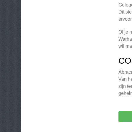
Gelege
Dit st
ervoor
Of je 
Warham
wil ma
CO
Abraca
Van he
zijn t
geheim