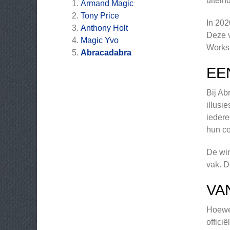
uitein
Armand Magic
Tony Price
In 202
Anthony Holt
Deze v
Magic Yvo
Works
Abracadabra
EE
Bij Ab
illusi
iedere
hun co
De win
vak. D
VA
Hoewel
offic