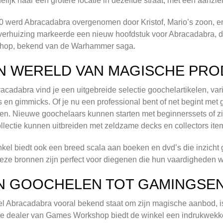
delijk naar een grotere locatie in dezelfde straat, met een aanzie
0 werd Abracadabra overgenomen door Kristof, Mario’s zoon, e
erhuizing markeerde een nieuw hoofdstuk voor Abracadabra, da
hop, bekend van de Warhammer saga.
N WERELD VAN MAGISCHE PR
racadabra vind je een uitgebreide selectie goochelartikelen, v
es en gimmicks. Of je nu een professional bent of net begint met
en. Nieuwe goochelaars kunnen starten met beginnerssets of zi
llectie kunnen uitbreiden met zeldzame decks en collectors ite
kel biedt ook een breed scala aan boeken en dvd’s die inzicht
eze bronnen zijn perfect voor diegenen die hun vaardigheden wil
N GOOCHELEN TOT GAMINGSEN
 Abracadabra vooral bekend staat om zijn magische aanbod, is
iële dealer van Games Workshop biedt de winkel een indrukwe