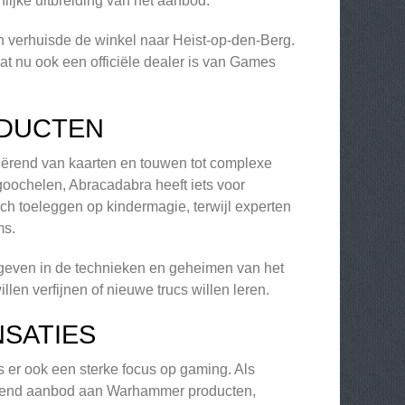
nlijke uitbreiding van het aanbod.
n verhuisde de winkel naar Heist-op-den-Berg.
t nu ook een officiële dealer is van Games
ODUCTEN
ariërend van kaarten en touwen tot complexe
 goochelen, Abracadabra heeft iets voor
ch toeleggen op kindermagie, terwijl experten
ms.
 geven in de technieken en geheimen van het
len verfijnen of nieuwe trucs willen leren.
SATIES
 er ook een sterke focus op gaming. Als
kkend aanbod aan Warhammer producten,