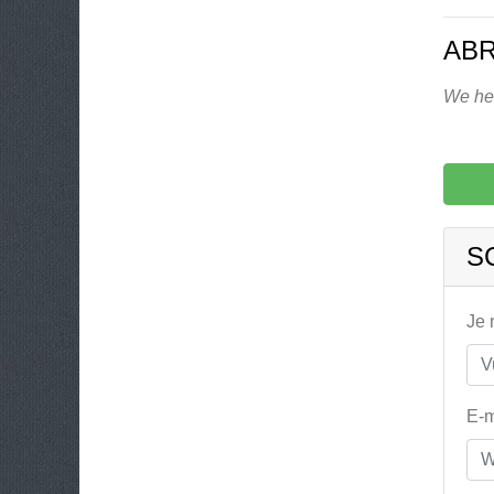
AB
We heb
S
Je
E-m