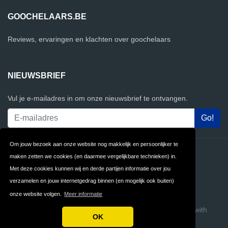
GOOCHELAARS.BE
Reviews, ervaringen en klachten over goochelaars
NIEUWSBRIEF
Vul je e-mailadres in om onze nieuwsbrief te ontvangen.
Om jouw bezoek aan onze website nog makkelijk en persoonlijker te
Contact
Privacy
maken zetten we cookies (en daarmee vergelijkbare technieken) in.
Met deze cookies kunnen wij en derde partijen informatie over jou
Algemene
FAQ
verzamelen en jouw internetgedrag binnen (en mogelijk ook buiten)
Voorwaarden
onze website volgen.
Meer informatie
Copyright © 2026 Goochelaars.be
Build review sites with
OK
ReviewTycoon