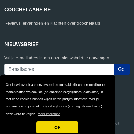
GOOCHELAARS.BE
Reviews, ervaringen en klachten over goochelaars
NIEUWSBRIEF
Vul je e-mailadres in om onze nieuwsbrief te ontvangen.
Om jouw bezoek aan onze website nog makkelijk en persoonlijker te
Contact
Privacy
maken zetten we cookies (en daarmee vergelijkbare technieken) in.
Met deze cookies kunnen wij en derde partijen informatie over jou
Algemene
FAQ
verzamelen en jouw internetgedrag binnen (en mogelijk ook buiten)
Voorwaarden
onze website volgen.
Meer informatie
Copyright © 2026 Goochelaars.be
Build review sites with
OK
ReviewTycoon