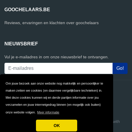
GOOCHELAARS.BE
Reviews, ervaringen en klachten over goochelaars
NIEUWSBRIEF
Vul je e-mailadres in om onze nieuwsbrief te ontvangen.
Om jouw bezoek aan onze website nog makkelijk en persoonlijker te
Contact
Privacy
maken zetten we cookies (en daarmee vergelijkbare technieken) in.
Met deze cookies kunnen wij en derde partijen informatie over jou
Algemene
FAQ
verzamelen en jouw internetgedrag binnen (en mogelijk ook buiten)
Voorwaarden
onze website volgen.
Meer informatie
Copyright © 2026 Goochelaars.be
Build review sites with
OK
ReviewTycoon