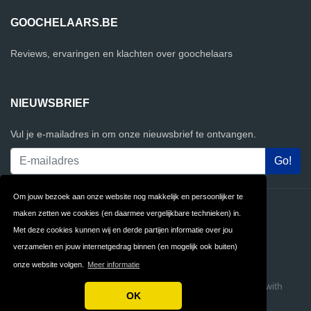
GOOCHELAARS.BE
Reviews, ervaringen en klachten over goochelaars
NIEUWSBRIEF
Vul je e-mailadres in om onze nieuwsbrief te ontvangen.
Om jouw bezoek aan onze website nog makkelijk en persoonlijker te
Contact
Privacy
maken zetten we cookies (en daarmee vergelijkbare technieken) in.
Met deze cookies kunnen wij en derde partijen informatie over jou
Algemene
FAQ
verzamelen en jouw internetgedrag binnen (en mogelijk ook buiten)
Voorwaarden
onze website volgen.
Meer informatie
Copyright © 2026 Goochelaars.be
Build review sites with
OK
ReviewTycoon